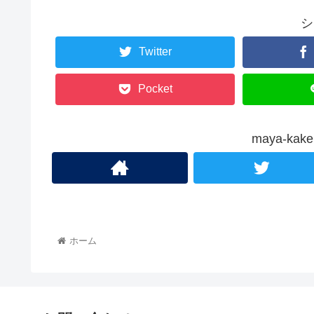
シ
Twitter
Pocket
maya-k
ホーム